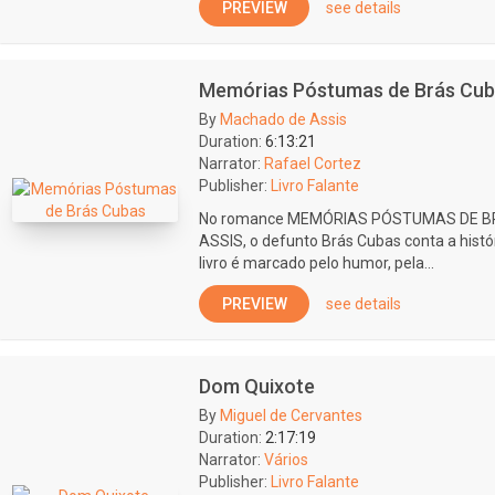
PREVIEW
see details
Memórias Póstumas de Brás Cu
By
Machado de Assis
Duration:
6:13:21
Narrator:
Rafael Cortez
Publisher:
Livro Falante
No romance MEMÓRIAS PÓSTUMAS DE B
ASSIS, o defunto Brás Cubas conta a histór
livro é marcado pelo humor, pela...
PREVIEW
see details
Dom Quixote
By
Miguel de Cervantes
Duration:
2:17:19
Narrator:
Vários
Publisher:
Livro Falante