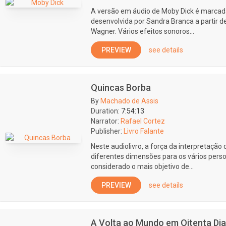
A versão em áudio de Moby Dick é marcada
desenvolvida por Sandra Branca a partir d
Wagner. Vários efeitos sonoros...
PREVIEW
see details
Quincas Borba
By
Machado de Assis
Duration:
7:54:13
Narrator:
Rafael Cortez
Publisher:
Livro Falante
Neste audiolivro, a força da interpretaçã
diferentes dimensões para os vários pe
considerado o mais objetivo de...
PREVIEW
see details
A Volta ao Mundo em Oitenta Di