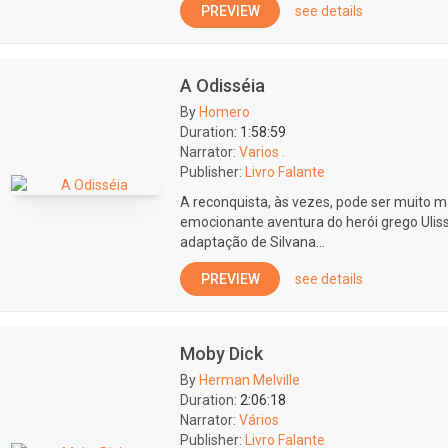
PREVIEW
see details
A Odisséia
By
Homero
Duration:
1:58:59
Narrator:
Varios .
Publisher:
Livro Falante
A reconquista, às vezes, pode ser muito ma
emocionante aventura do herói grego Uliss
adaptação de Silvana...
PREVIEW
see details
Moby Dick
By
Herman Melville
Duration:
2:06:18
Narrator:
Vários
Publisher:
Livro Falante