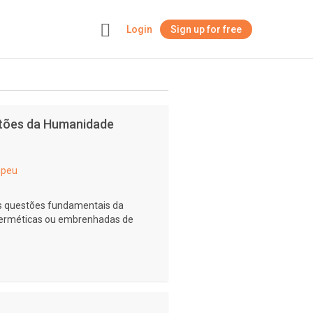
Login
Sign up for free
+
stões da Humanidade
mpeu
s questões fundamentais da
s herméticas ou embrenhadas de