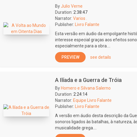
By
Julio Verne
Duration:
2:38:47
Narrator:
Varios .
Publisher:
Livro Falante
Esta versão em áudio da empolgante histó
interesse especial graças aos efeitos sono
especialmente para a obra....
PREVIEW
see details
A Ilíada e a Guerra de Tróia
By
Homero e Silvana Salerno
Duration:
2:24:14
Narrator:
Equipe Livro Falante
Publisher:
Livro Falante
A versão em áudio desta descrição da Gue
sonoros ligados às batalhas, à natureza, 
musicalidade grega....