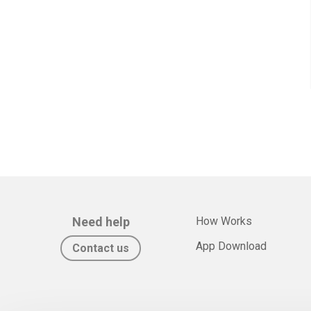
Need help
How Works
App Download
Contact us