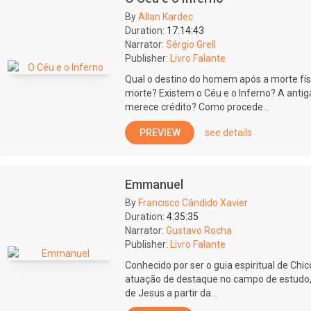
By
Allan Kardec
Duration:
17:14:43
Narrator:
Sérgio Grell
Publisher:
Livro Falante
Qual o destino do homem após a morte fís
morte? Existem o Céu e o Inferno? A anti
merece crédito? Como procede...
PREVIEW
see details
Emmanuel
By
Francisco Cândido Xavier
Duration:
4:35:35
Narrator:
Gustavo Rocha
Publisher:
Livro Falante
Conhecido por ser o guia espiritual de Chi
atuação de destaque no campo de estudo, 
de Jesus a partir da...