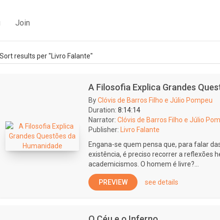
g
Join
Sort results per "Livro Falante"
A Filosofia Explica Grandes Que
By
Clóvis de Barros Filho e Júlio Pompeu
Duration:
8:14:14
Narrator:
Clóvis de Barros Filho e Júlio Po
Publisher:
Livro Falante
Engana-se quem pensa que, para falar da
existência, é preciso recorrer a reflexõe
academicismos. O homem é livre?...
PREVIEW
see details
O Céu e o Inferno