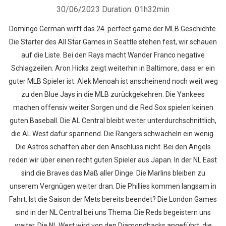
30/06/2023
Duration: 01h32min
Domingo German wirft das 24. perfect game der MLB Geschichte.
Die Starter des All Star Games in Seattle stehen fest, wir schauen
auf die Liste. Bei den Rays macht Wander Franco negative
Schlagzeilen. Aron Hicks zeigt weiterhin in Baltimore, dass er ein
guter MLB Spieler ist. Alek Menoah ist anscheinend noch weit weg
zu den Blue Jays in die MLB zurückgekehren. Die Yankees
machen offensiv weiter Sorgen und die Red Sox spielen keinen
guten Baseball. Die AL Central bleibt weiter unterdurchschnittlich,
die AL West dafür spannend. Die Rangers schwächeln ein wenig.
Die Astros schaffen aber den Anschluss nicht. Bei den Angels
reden wir über einen recht guten Spieler aus Japan. In der NL East
sind die Braves das Maß aller Dinge. Die Marlins bleiben zu
unserem Vergnügen weiter dran. Die Phillies kommen langsam in
Fahrt. Ist die Saison der Mets bereits beendet? Die London Games
sind in der NL Central bei uns Thema. Die Reds begeistern uns
weiter. Die NL West wird von den Diamondbacks angeführt, die