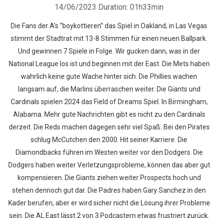
14/06/2023
Duration: 01h33min
Die Fans der A’s “boykottieren” das Spiel in Oakland, in Las Vegas
stimmt der Stadtrat mit 13-8 Stimmen für einen neuen Ballpark.
Und gewinnen 7 Spiele in Folge. Wir gucken dann, was in der
National League los ist und beginnen mit der East. Die Mets haben
wahrlich keine gute Wache hinter sich. Die Phillies wachen
langsam auf, die Marlins überraschen weiter. Die Giants und
Cardinals spielen 2024 das Field of Dreams Spiel. In Birmingham,
Alabama. Mehr gute Nachrichten gibt es nicht zu den Cardinals
derzeit. Die Reds machen dagegen sehr viel Spaß. Bei den Pirates
schlug McCutchen den 2000. Hit seiner Karriere. Die
Diamondbacks führen im Westen weiter vor den Dodgers. Die
Dodgers haben weiter Verletzungsprobleme, können das aber gut
kompensieren. Die Giants ziehen weiter Prospects hoch und
stehen dennoch gut dar. Die Padres haben Gary Sanchez in den
Kader berufen, aber er wird sicher nicht die Lösung ihrer Probleme
sein. Die AL East lässt 2 von 3 Podcastern etwas frustriert zurück.