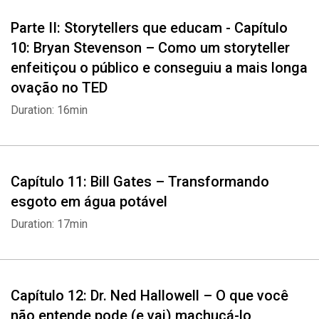
Whatsapp
Facebook
Twitter
E-mail
Parte II: Storytellers que educam - Capítulo
10: Bryan Stevenson – Como um storyteller
enfeitiçou o público e conseguiu a mais longa
ovação no TED
Duration: 16min
Capítulo 11: Bill Gates – Transformando
esgoto em água potável
Duration: 17min
Capítulo 12: Dr. Ned Hallowell – O que você
não entende pode (e vai) machucá-lo