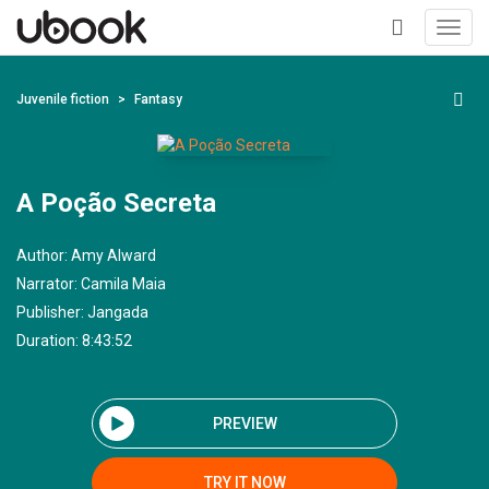
Toggl
navig
+
Juvenile fiction
Fantasy
A Poção Secreta
Author:
Amy Alward
Narrator:
Camila Maia
Publisher:
Jangada
Duration: 8:43:52
PREVIEW
TRY IT NOW