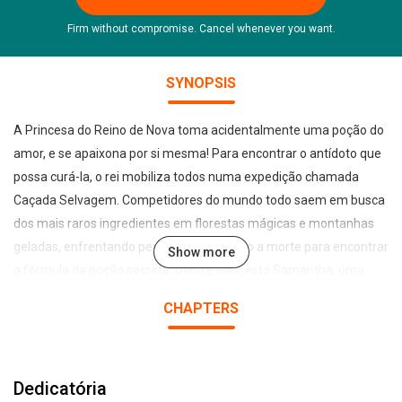
Firm without compromise. Cancel whenever you want.
SYNOPSIS
A Princesa do Reino de Nova toma acidentalmente uma poção do
amor, e se apaixona por si mesma! Para encontrar o antídoto que
possa curá-la, o rei mobiliza todos numa expedição chamada
Caçada Selvagem. Competidores do mundo todo saem em busca
dos mais raros ingredientes em florestas mágicas e montanhas
geladas, enfrentando perigos e encarando a morte para encontrar
Show more
a fórmula da poção secreta. Dentre eles, está Samantha, uma
garota comum que herdou dos seus ancestrais alquimistas o
CHAPTERS
talento para preparar poções. Esta pode ser a oportunidade para
reerguer a decadente loja de poções da família, afinal o mundo
todo estará acompanhando a Caçada nas mídias sociais. Será que
Dedicatória
ela conseguirá descobrir a cura e salvar a Princesa?