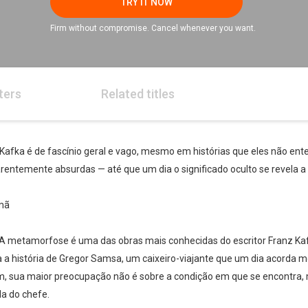
TRY IT NOW
Firm without compromise. Cancel whenever you want.
ters
Related titles
 Kafka é de fascínio geral e vago, mesmo em histórias que eles não e
rentemente absurdas — até que um dia o significado oculto se revela a
emã
 A metamorfose é uma das obras mais conhecidas do escritor Franz Kaf
ta a história de Gregor Samsa, um caixeiro-viajante que um dia acord
m, sua maior preocupação não é sobre a condição em que se encontra,
a do chefe.