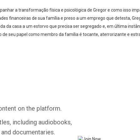
panhar a transformação física e psicológica de Gregor e como isso imp
des financeiras de sua família e preso a um emprego que detesta, Greg
enda da casa a um estorvo que precisa ser segregado e, em última instân
 de seu papel como membro da família é tocante, aterrorizante e estr
Whatsapp
Facebook
Twitter
E-mail
ontent on the platform.
tles, including audiobooks,
s and documentaries.