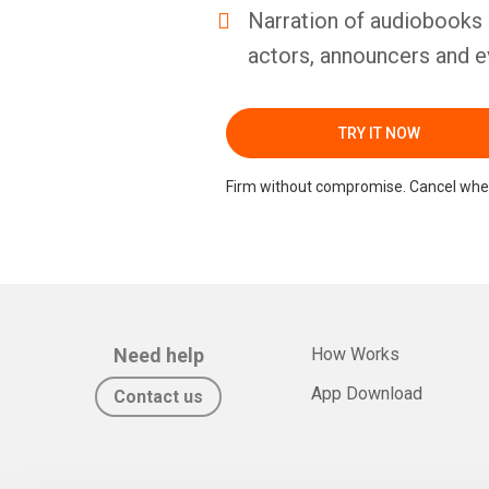
Narration of audiobooks 
actors, announcers and e
TRY IT NOW
Firm without compromise. Cancel whe
Need help
How Works
App Download
Contact us